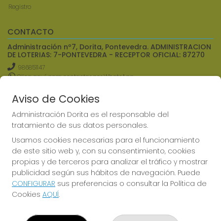
Registro
CONTACTO
Administración nº7, Dorita, Pontevedra. ADMINISTRACION
DE LOTERIAS: 7-PONTEVEDRA - RECEPTOR OFICIAL: 87270
986851147
Clica aquí para contactar por WhatsApp
644737544
info@administraciondorita.es
Aviso de Cookies
LOUREIRO CRESPO, 18
Administración Dorita es el responsable del
Pontevedra, 36001
tratamiento de sus datos personales.
(Pontevedra) España
Usamos cookies necesarias para el funcionamiento
de este sitio web y, con su consentimiento, cookies
LEGAL
propias y de terceros para analizar el tráfico y mostrar
Telesuerte
publicidad según sus hábitos de navegación. Puede
Aviso Legal
CONFIGURAR
sus preferencias o consultar la Política de
Política de Privacidad
Cookies
AQUÍ
.
Política de Cookies
Condiciones de Compra
Tienda de Lotería Nacional