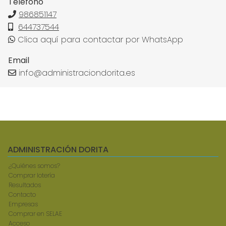
Teléfono
986851147
644737544
Clica aquí para contactar por WhatsApp
Email
info@administraciondorita.es
ADMINISTRACIÓN DORITA
¿Quiénes somos?
Comprar lotería
Resultados
Contacto
Empresas
Comprar en SELAE
Acceso